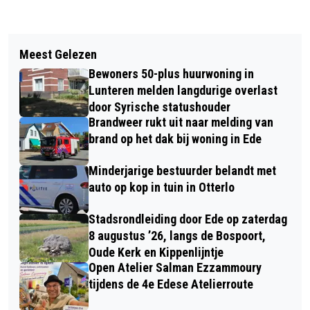
Vorig artikel
Volgend artikel
MEERDERE INZITTENDEN
Meest Gelezen
KABINET GEEFT BURGEMEESTERS
GECONTROLEERD NA KOP-STAART
Bewoners 50-plus huurwoning in
MEER BEVOEGDHEDEN BIJ
BOTSING IN EDERVEEN
Lunteren melden langdurige overlast
DEMONSTRATIES
door Syrische statushouder
Brandweer rukt uit naar melding van
brand op het dak bij woning in Ede
Minderjarige bestuurder belandt met
auto op kop in tuin in Otterlo
Stadsrondleiding door Ede op zaterdag
8 augustus ’26, langs de Bospoort,
Oude Kerk en Kippenlijntje
Open Atelier Salman Ezzammoury
tijdens de 4e Edese Atelierroute