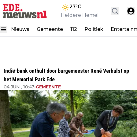
27
°C
Heldere Hemel
Nieuws
Gemeente
112
Politiek
Entertain
Indië-bank onthult door burgemeester René Verhulst op
het Memorial Park Ede
04 JUN , 10:47
•
GEMEENTE