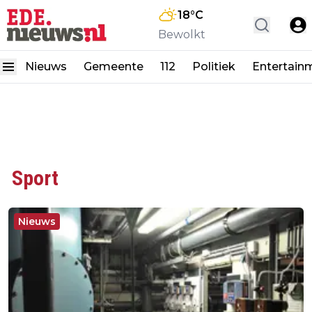
18
°C
Bewolkt
Nieuws
Gemeente
112
Politiek
Entertain
Sport
Nieuws