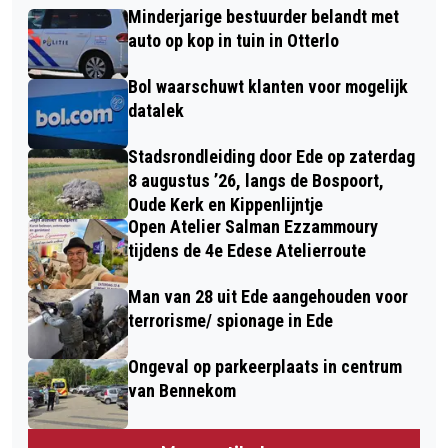
Minderjarige bestuurder belandt met
auto op kop in tuin in Otterlo
Bol waarschuwt klanten voor mogelijk
datalek
Stadsrondleiding door Ede op zaterdag
8 augustus ’26, langs de Bospoort,
Oude Kerk en Kippenlijntje
Open Atelier Salman Ezzammoury
tijdens de 4e Edese Atelierroute
Man van 28 uit Ede aangehouden voor
terrorisme/ spionage in Ede
Ongeval op parkeerplaats in centrum
van Bennekom