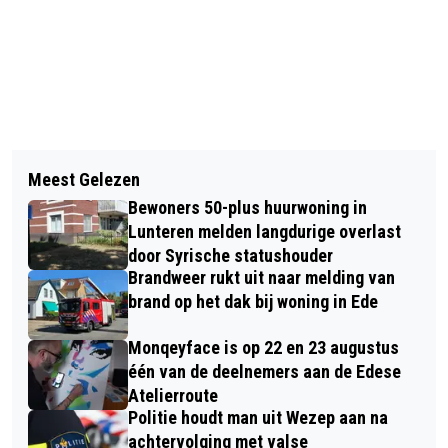
Vorig artikel
Volgend artikel
INDIË-BANK ONTHULT DOOR
Meest Gelezen
RODE KRUIS OVER SITUATIE TER
BURGEMEESTER RENÉ VERHULST OP
Bewoners 50-plus huurwoning in
APEL: DIT KAN ZO NIET LANGER
HET MEMORIAL PARK EDE
Lunteren melden langdurige overlast
door Syrische statushouder
Brandweer rukt uit naar melding van
brand op het dak bij woning in Ede
Monqeyface is op 22 en 23 augustus
één van de deelnemers aan de Edese
Atelierroute
Politie houdt man uit Wezep aan na
achtervolging met valse