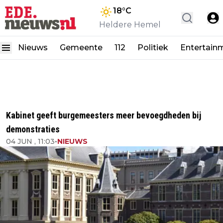
18
°C
Heldere Hemel
Nieuws
Gemeente
112
Politiek
Entertain
Kabinet geeft burgemeesters meer bevoegdheden bij
demonstraties
04 JUN , 11:03
•
NIEUWS