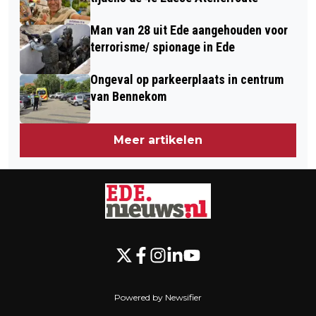
Man van 28 uit Ede aangehouden voor
terrorisme/ spionage in Ede
Ongeval op parkeerplaats in centrum
van Bennekom
Meer artikelen
Powered by Newsifier