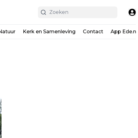
Natuur
Kerk en Samenleving
Contact
App Ede.ni