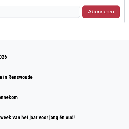
Abonneren
Volgend artikel
INDIË-BANK ONTHULT DOOR
2026
BURGEMEESTER RENÉ VERHULST OP
HET MEMORIAL PARK EDE
de in Renswoude
Bennekom
week van het jaar voor jong én oud!