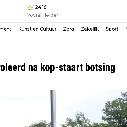
24
°C
Vooral Helder
nment
Kunst en Cultuur
Zorg
Zakelijk
Sport
oleerd na kop-staart botsing