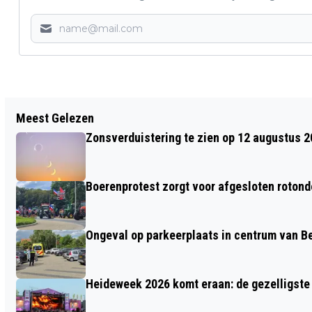
Vorig artikel
Meest Gelezen
SCHAAPSCHEERDERSFEEST OP DE
Zonsverduistering te zien op 12 augustus 
GINKELSE HEIDE
Boerenprotest zorgt voor afgesloten roton
Ongeval op parkeerplaats in centrum van 
Heideweek 2026 komt eraan: de gezelligste 