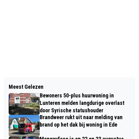
Vorig artikel
Volgend artikel
OVERWINNINGEN VOOR TWEEVV OP
Meest Gelezen
DOK TRIO ACROGYM PLAATST ZICH
LAATSTE WEDSTRIJDDAG
Bewoners 50-plus huurwoning in
VOOR DE 1/2 NEDERLANDSE
Lunteren melden langdurige overlast
KAMPIOENSCHAPPEN IN OSS
door Syrische statushouder
Brandweer rukt uit naar melding van
brand op het dak bij woning in Ede
Monqeyface is op 22 en 23 augustus