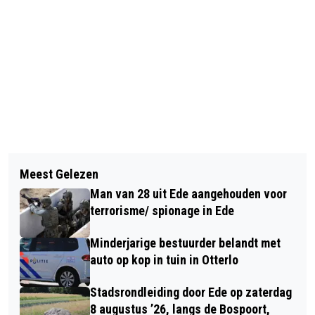
Vorig artikel
Volgend artikel
DRIE DOK-TURNSTERS DOOR NAAR DE
Meest Gelezen
VERLIEST VOOR DVO BENNEKOM IN
LAATSTE FINALE VAN DE VIERDE
Man van 28 uit Ede aangehouden voor
DE FINALE KORFBAL NEDERLANDS
DIVISIE
terrorisme/ spionage in Ede
KAMPIOENSCHAP
Minderjarige bestuurder belandt met
auto op kop in tuin in Otterlo
Stadsrondleiding door Ede op zaterdag
8 augustus ’26, langs de Bospoort,