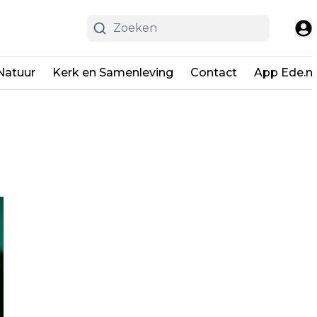
Natuur
Kerk en Samenleving
Contact
App Ede.ni