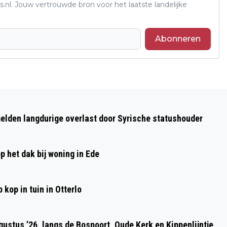
s.nl. Jouw vertrouwde bron voor het laatste landelijke
Abonneren
Volgend artikel
GELDERSE AUTOMOBILISTEN MEER
elden langdurige overlast door Syrische statushouder
KANS OP AUTOSCHADE
p het dak bij woning in Ede
kop in tuin in Otterlo
ustus ’26, langs de Bospoort, Oude Kerk en Kippenlijntje