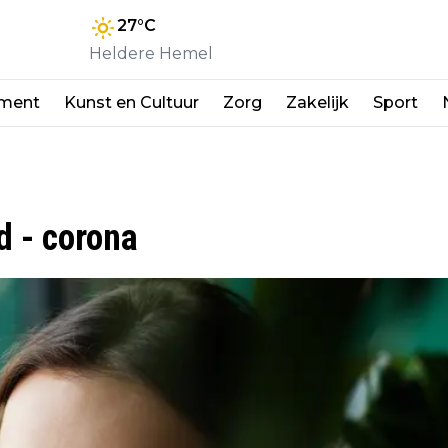
27
°C
Heldere Hemel
nment
Kunst en Cultuur
Zorg
Zakelijk
Sport
d - corona