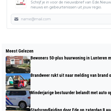
Schrijf je in voor de nieuwsbrief van Ede.Nieuw
nieuws en gebeurtenissen uit jouw regio.
Vorig artikel
Meest Gelezen
ROADMAP TO FREEDOM STOPT MET
Bewoners 50-plus huurwoning in Lunteren m
CONCERTEN IN HUIS KERNHEM
Brandweer rukt uit naar melding van brand o
Minderjarige bestuurder belandt met auto op 
Stadsrondleiding door Ede op zaterdag 8 aug