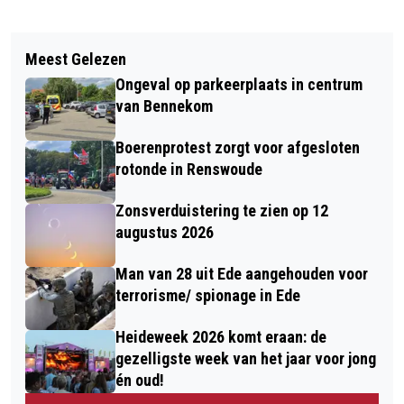
Vorig artikel
Volgend artikel
HET WEER MET PIET PAULUSMA
Meest Gelezen
WIJZIGINGEN QUARANTAINEBELEID -
Ongeval op parkeerplaats in centrum
CORONA
van Bennekom
Boerenprotest zorgt voor afgesloten
rotonde in Renswoude
Zonsverduistering te zien op 12
augustus 2026
Man van 28 uit Ede aangehouden voor
terrorisme/ spionage in Ede
Heideweek 2026 komt eraan: de
gezelligste week van het jaar voor jong
én oud!