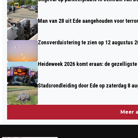
HISTORIE MET PROMOTIE NAAR 2E
DIVISIE
Man van 28 uit Ede aangehouden voor terro
Zonsverduistering te zien op 12 augustus 
Heideweek 2026 komt eraan: de gezelligste 
Stadsrondleiding door Ede op zaterdag 8 aug
Meer a