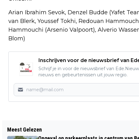
Arian Ibrahim Sevok, Denzel Budde (Yafet Team
van Blerk, Youssef Tokhi, Redouan Hammouch
Hammouchi (Arsenio Valpoort), Alverio Wassena
Blom)
Inschrijven voor de nieuwsbrief van E
Schrijf je in voor de nieuwsbrief van Ede.Nieuw
nieuws en gebeurtenissen uit jouw regio.
Vorig artikel
Meest Gelezen
JEUGD VV BENNEKOM JO16-1 SCHRIJFT
Ongeval op parkeerplaats in centrum van 