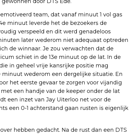
-1 gewonnen door DTS Ede.
emotiveerd team, dat vanaf minuut 1 vol gas
e 4e minuut leverde het de bezoekers de
voudig verspeeld en dit werd genadeloos
ge minuten later wederom niet adequaat optreden
ich de winnaar. Je zou verwachten dat de
cum schiet in de 13e minuut op de lat. In de
e in geheel vrije kansrijke positie mag
6e minuut wederom een dergelijke situatie. En
or het eerste gevaar te zorgen voor vijandig
t met een handje van de keeper onder de lat
t een inzet van Jay Uiterloo net voor de
ts een 0-1 achterstand gaan rusten is eigenlijk
s over hebben gedacht. Na de rust dan een DTS