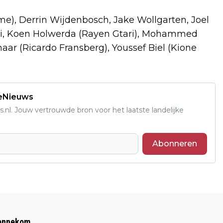
e), Derrin Wijdenbosch, Jake Wollgarten, Joel
i, Koen Holwerda (Rayen Gtari), Mohammed
ar (Ricardo Fransberg), Youssef Biel (Kione
deNieuws
s.nl. Jouw vertrouwde bron voor het laatste landelijke
Abonneren
Volgend artikel
GROTE OPKOMST BIJ FEESTELIJKE
Bennekom