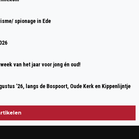
OPENING WIJKHUIS DE WULP
risme/ spionage in Ede
2026
week van het jaar voor jong én oud!
ustus ’26, langs de Bospoort, Oude Kerk en Kippenlijntje
rtikelen