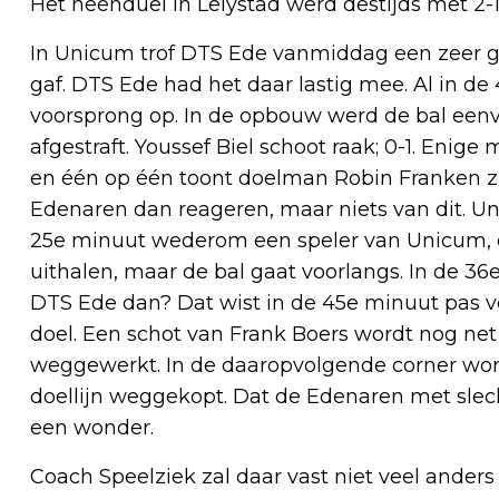
Het heenduel in Lelystad werd destijds met 2
In Unicum trof DTS Ede vanmiddag een zeer g
gaf. DTS Ede had het daar lastig mee. Al in d
voorsprong op. In de opbouw werd de bal een
afgestraft. Youssef Biel schoot raak; 0-1. Eni
en één op één toont doelman Robin Franken z
Edenaren dan reageren, maar niets van dit. Uni
25e minuut wederom een speler van Unicum, di
uithalen, maar de bal gaat voorlangs. In de 3
DTS Ede dan? Dat wist in de 45e minuut pas vo
doel. Een schot van Frank Boers wordt nog ne
weggewerkt. In de daaropvolgende corner word
doellijn weggekopt. Dat de Edenaren met slech
een wonder.
Coach Speelziek zal daar vast niet veel ander