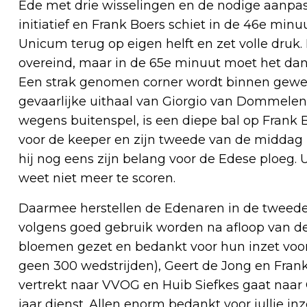
Ede met drie wisselingen en de nodige aanpas
initiatief en Frank Boers schiet in de 46e minu
Unicum terug op eigen helft en zet volle druk. I
overeind, maar in de 65e minuut moet het dan 
Een strak genomen corner wordt binnen gewerkt 
gevaarlijke uithaal van Giorgio van Dommelen.
wegens buitenspel, is een diepe bal op Frank B
voor de keeper en zijn tweede van de middag 
hij nog eens zijn belang voor de Edese ploeg. 
weet niet meer te scoren.
Daarmee herstellen de Edenaren in de tweede h
volgens goed gebruik worden na afloop van de
bloemen gezet en bedankt voor hun inzet voor
geen 300 wedstrijden), Geert de Jong en Frank
vertrekt naar VVOG en Huib Siefkes gaat naar 
jaar dienst. Allen enorm bedankt voor jullie inz