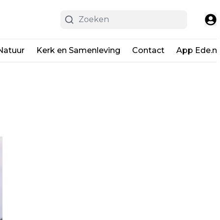
Natuur
Kerk en Samenleving
Contact
App Ede.ni