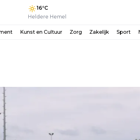
16
°C
Heldere Hemel
nment
Kunst en Cultuur
Zorg
Zakelijk
Sport