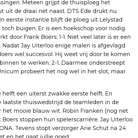
singen. Meteen grijpt de thuisploeg het
ut uit de draai net naast. DTS Ede drukt nu
n eerste instantie blijft de ploeg uit Lelystad
toch buigen. Er is een hoekschop voor nodig.
door Frank Boers; 1-1. Niet veel later is er een
 Nadat Jay Uiterloo enige malen is afgevlagd
oers wel succesvol. Hij weet vrij door te komen
binnen te werken; 2-1. Daarmee onderstreept
Unicum probeert het nog wel in het slot, maar
elft een uiterst zwakke eerste helft. En
 laatste thuiswedstrijd de teamleden in de
 het mooie blauw wit. Robin Franken (nog net
 Boers stoppen hun spelerscarrière. Jay Uiterloo
ONA. Tevens stopt verzorger Arie Schut na 24
et en het gaat jullie goed.