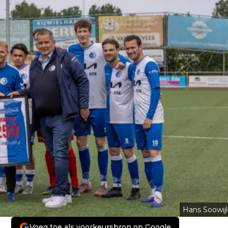
Hans Soowijl
Voeg toe als voorkeursbron op Google