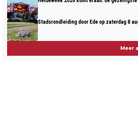
Heideweek 2026 komt eraan: de gezelligste 
Stadsrondleiding door Ede op zaterdag 8 aug
Meer a