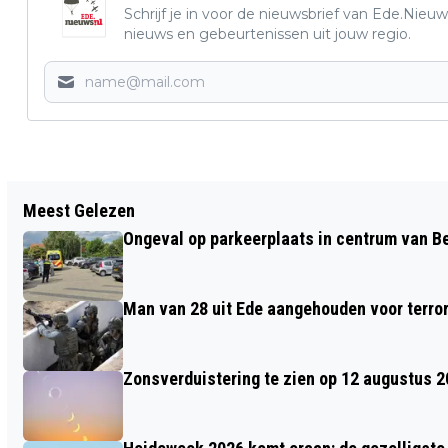
Schrijf je in voor de nieuwsbrief van Ede.Nieuw
nieuws en gebeurtenissen uit jouw regio.
Vorig artikel
Meest Gelezen
SUZAN & FREEK SPRAKELOOS NA
Ongeval op parkeerplaats in centrum van 
EERSTE OPTREDEN VAN GELREDOME-
REEKS
Man van 28 uit Ede aangehouden voor terro
Zonsverduistering te zien op 12 augustus 