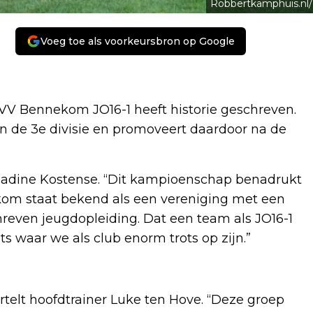
Robbertkamphuis.nl/
Voeg toe als voorkeursbron op Google
VV Bennekom JO16-1 heeft historie geschreven.
 de 3e divisie en promoveert daardoor na de
r Nadine Kostense. “Dit kampioenschap benadrukt
kom staat bekend als een vereniging met een
reven jeugdopleiding. Dat een team als JO16-1
ts waar we als club enorm trots op zijn.”
ertelt hoofdtrainer Luke ten Hove. “Deze groep