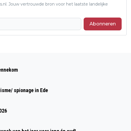
s.nl. Jouw vertrouwde bron voor het laatste landelijke
Abonneren
Volgend artikel
WEDSTRIJD MET TWEE GEZICHTEN
Bennekom
risme/ spionage in Ede
2026