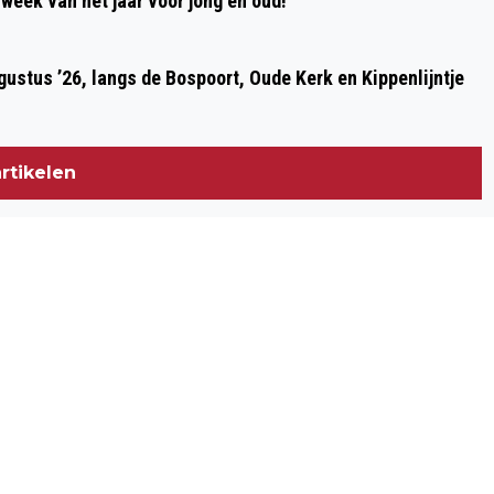
week van het jaar voor jong én oud!
ustus ’26, langs de Bospoort, Oude Kerk en Kippenlijntje
rtikelen