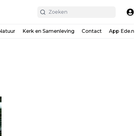
Natuur
Kerk en Samenleving
Contact
App Ede.ni