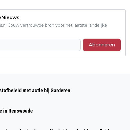
deNieuws
s.nl. Jouw vertrouwde bron voor het laatste landelijke
Abonneren
Volgend artikel
BOEKEN- EN PLATENMARKT IN DE
tofbeleid met actie bij Garderen
LUTHERSE KERK EDE
de in Renswoude