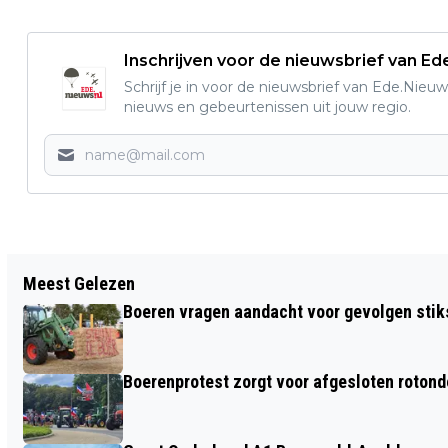
Inschrijven voor de nieuwsbrief van E
Schrijf je in voor de nieuwsbrief van Ede.Nieuw
nieuws en gebeurtenissen uit jouw regio.
Vorig artikel
Meest Gelezen
TRAUMAHELIKOPTER INGEZET BIJ
Boeren vragen aandacht voor gevolgen stiks
AANRIJDING OP DE A30 BIJ LUNTEREN -
UPDATE ÉÉN PERSOON IS LATER IN HET
Boerenprotest zorgt voor afgesloten roton
ZIEKENHUIS OVERLEDEN