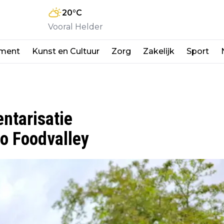
20
°C
Vooral Helder
nment
Kunst en Cultuur
Zorg
Zakelijk
Sport
entarisatie
o Foodvalley