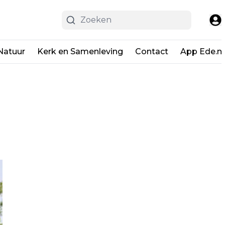
Natuur
Kerk en Samenleving
Contact
App Ede.ni