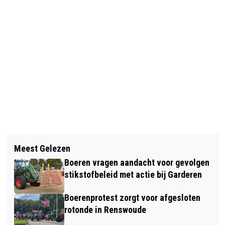
Vorig artikel
Volgend artikel
VRIJWILLIGERS GEZOCHT VOOR
Meest Gelezen
AUTOMOBILISTE RAAKT GEWOND BIJ
INVENTARISATIE
Boeren vragen aandacht voor gevolgen
ONGEVAL MET VRACHTWAGEN IN
LANDSCHAPSELEMENTEN IN REGIO
stikstofbeleid met actie bij Garderen
OTTERLO
FOODVALLEY
Boerenprotest zorgt voor afgesloten
rotonde in Renswoude