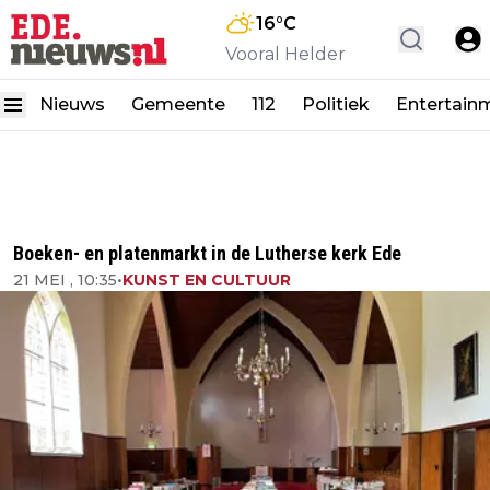
16
°C
Vooral Helder
Nieuws
Gemeente
112
Politiek
Entertain
Boeken- en platenmarkt in de Lutherse kerk Ede
21 MEI , 10:35
•
KUNST EN CULTUUR