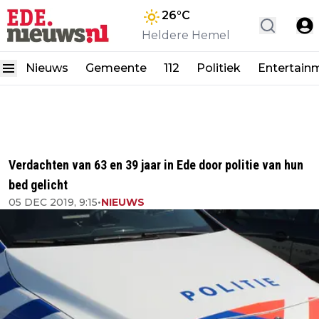
26
°C
Heldere Hemel
Nieuws
Gemeente
112
Politiek
Entertain
Verdachten van 63 en 39 jaar in Ede door politie van hun
bed gelicht
05 DEC 2019, 9:15
•
NIEUWS