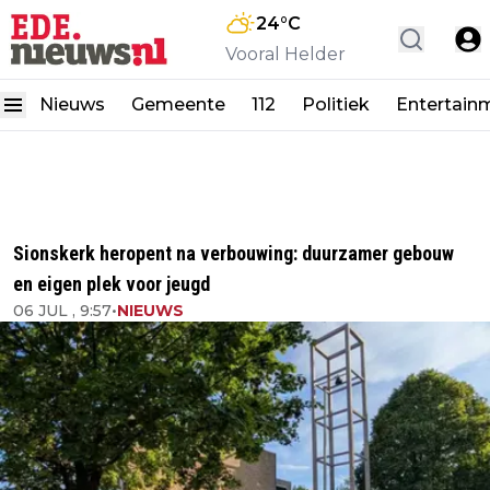
24
°C
Vooral Helder
Nieuws
Gemeente
112
Politiek
Entertain
Sionskerk heropent na verbouwing: duurzamer gebouw
en eigen plek voor jeugd
06 JUL , 9:57
•
NIEUWS