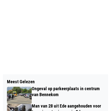
Vorig artikel
Volgend artikel
DIRECTEUR-BESTUURDER VAN
Meest Gelezen
NACHTZWALUWEXCURSIE - BELEEF
WOONSTEDE MARCO DE WILDE
Ongeval op parkeerplaats in centrum
DE NATUUR BIJ NATUURCENTRUM
OVERLEDEN
van Bennekom
VELUWE!
Man van 28 uit Ede aangehouden voor