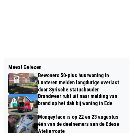
Vorig artikel
Volgend artikel
BURGEMEESTER VERHULST BEZOEKT
Meest Gelezen
PLANNEN VOOR WONEN EN WERKEN
HONDERDJARIGE INWONER
Bewoners 50-plus huurwoning in
IN DE KENNISAS EDE-WAGENINGEN
Lunteren melden langdurige overlast
door Syrische statushouder
Brandweer rukt uit naar melding van
brand op het dak bij woning in Ede
Monqeyface is op 22 en 23 augustus
één van de deelnemers aan de Edese
Atelierroute