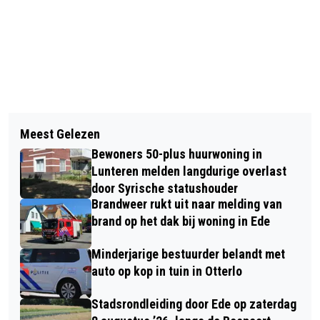
Vorig artikel
Volgend artikel
BBB BOEKT ENORME ZEGE IN
Meest Gelezen
WORLD FOOD EXPERIENCE PAST
GELDERLAND: 13 ZETELS
Bewoners 50-plus huurwoning in
PLANNEN AAN NA STIKSTOF-
Lunteren melden langdurige overlast
UITSPRAAK
door Syrische statushouder
Brandweer rukt uit naar melding van
brand op het dak bij woning in Ede
Minderjarige bestuurder belandt met
auto op kop in tuin in Otterlo
Stadsrondleiding door Ede op zaterdag