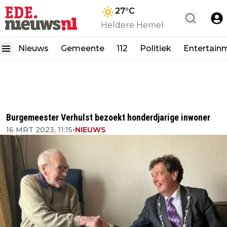
27
°C
Heldere Hemel
Nieuws
Gemeente
112
Politiek
Entertain
Burgemeester Verhulst bezoekt honderdjarige inwoner
16 MRT 2023, 11:15
•
NIEUWS