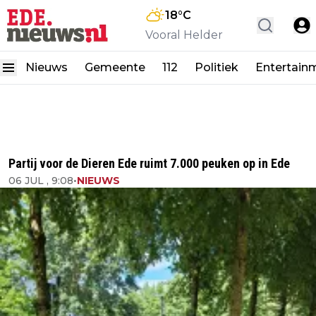
18
°C
Vooral Helder
Nieuws
Gemeente
112
Politiek
Entertain
Partij voor de Dieren Ede ruimt 7.000 peuken op in Ede
06 JUL , 9:08
•
NIEUWS