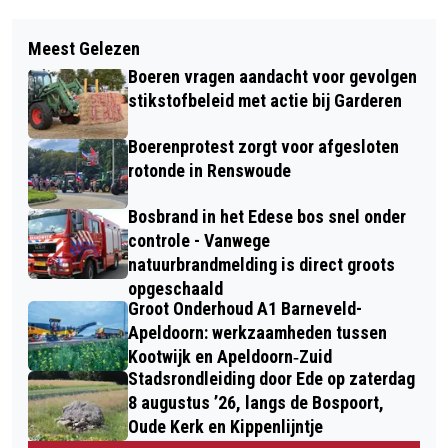
Vorig artikel
Volgend artikel
MEERDERE AUTO’S BOTSEN TIJDENS
Meest Gelezen
DIRECTEUR-BESTUURDER VAN
FEESTVIERING NA MAROKKAANSE
Boeren vragen aandacht voor gevolgen
WOONSTEDE MARCO DE WILDE
WK-ZEGE IN EDE
stikstofbeleid met actie bij Garderen
OVERLEDEN
Boerenprotest zorgt voor afgesloten
rotonde in Renswoude
Bosbrand in het Edese bos snel onder
controle - Vanwege
natuurbrandmelding is direct groots
opgeschaald
Groot Onderhoud A1 Barneveld-
Apeldoorn: werkzaamheden tussen
Kootwijk en Apeldoorn‐Zuid
Stadsrondleiding door Ede op zaterdag
8 augustus ’26, langs de Bospoort,
Oude Kerk en Kippenlijntje