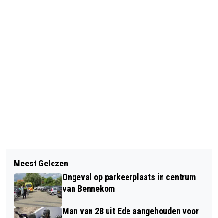
Vorig artikel
Volgend artikel
GROTE ZORGEN OVER DREIGENDE
Meest Gelezen
GEMEENTE EDE ONDERTEKENT DIRECT
AFNAME VAN OPENBAAR VERVOER
Ongeval op parkeerplaats in centrum
DUIDELIJK DEAL
van Bennekom
Man van 28 uit Ede aangehouden voor