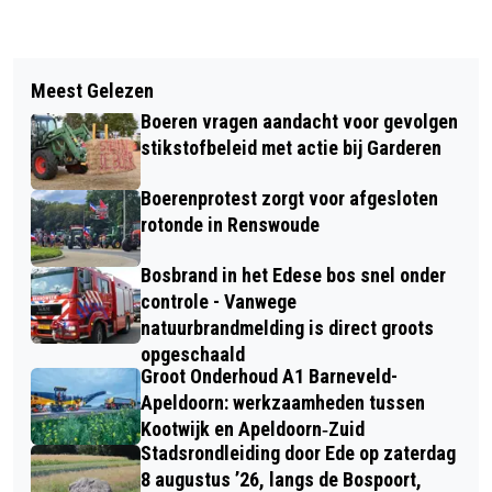
Vorig artikel
Volgend artikel
BIJEENKOMST ‘NATUURLIJK IN DE
Meest Gelezen
TWEE AUTO’S IN BRAND AAN HET
TUIN’ OVER BIODIVERSITEIT
Boeren vragen aandacht voor gevolgen
NIJEVELD IN EDE
stikstofbeleid met actie bij Garderen
Boerenprotest zorgt voor afgesloten
rotonde in Renswoude
Bosbrand in het Edese bos snel onder
controle - Vanwege
natuurbrandmelding is direct groots
opgeschaald
Groot Onderhoud A1 Barneveld-
Apeldoorn: werkzaamheden tussen
Kootwijk en Apeldoorn‐Zuid
Stadsrondleiding door Ede op zaterdag
8 augustus ’26, langs de Bospoort,