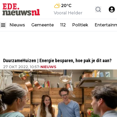
20
°C
Vooral Helder
Nieuws
Gemeente
112
Politiek
Entertain
DuurzameHuizen | Energie besparen, hoe pak je dit aan?
27 OKT 2022, 10:57
•
NIEUWS