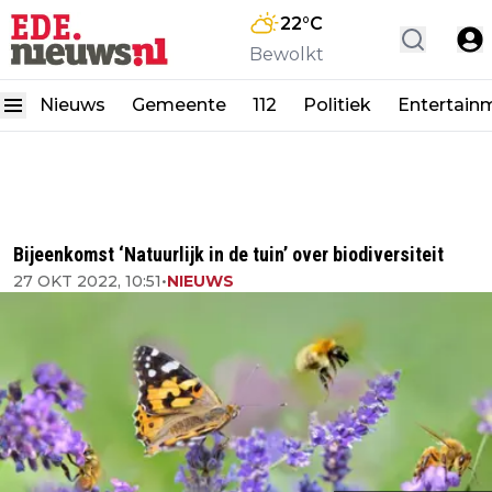
22
°C
Bewolkt
Nieuws
Gemeente
112
Politiek
Entertain
Bijeenkomst ‘Natuurlijk in de tuin’ over biodiversiteit
27 OKT 2022, 10:51
•
NIEUWS