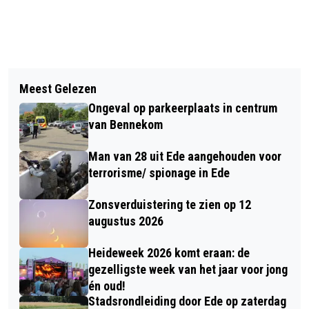
Vorig artikel
Volgend artikel
NEDERLANDSE AUTOMOBILIST
Meest Gelezen
DUURZAMEHUIZEN | ENERGIE
ONDERSCHAT EIGEN GEBRUIK
Ongeval op parkeerplaats in centrum
BESPAREN, HOE PAK JE DIT AAN?
TELEFOON ACHTER HET STUUR
van Bennekom
Man van 28 uit Ede aangehouden voor
terrorisme/ spionage in Ede
Zonsverduistering te zien op 12
augustus 2026
Heideweek 2026 komt eraan: de
gezelligste week van het jaar voor jong
én oud!
Stadsrondleiding door Ede op zaterdag