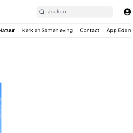
Natuur
Kerk en Samenleving
Contact
App Ede.ni