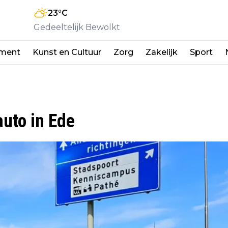
23
°C
Gedeeltelijk Bewolkt
nment
Kunst en Cultuur
Zorg
Zakelijk
Sport
uto in Ede