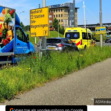
ASMedia
Voeg toe als voorkeursbron op Google