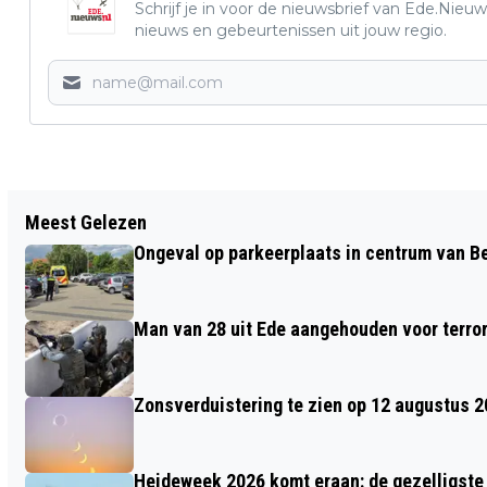
Schrijf je in voor de nieuwsbrief van Ede.Nieuw
nieuws en gebeurtenissen uit jouw regio.
Vorig artikel
Meest Gelezen
EDE IS AL EEN WORLD FOOD CENTER
Ongeval op parkeerplaats in centrum van 
Man van 28 uit Ede aangehouden voor terro
Zonsverduistering te zien op 12 augustus 
Heideweek 2026 komt eraan: de gezelligste 