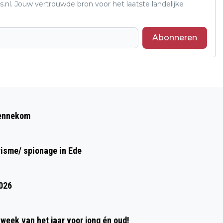
s.nl. Jouw vertrouwde bron voor het laatste landelijke
Abonneren
Volgend artikel
MOEDER GEWOND BIJ BOTSING MET
Bennekom
DOCHTER IN EDE
risme/ spionage in Ede
2026
week van het jaar voor jong én oud!