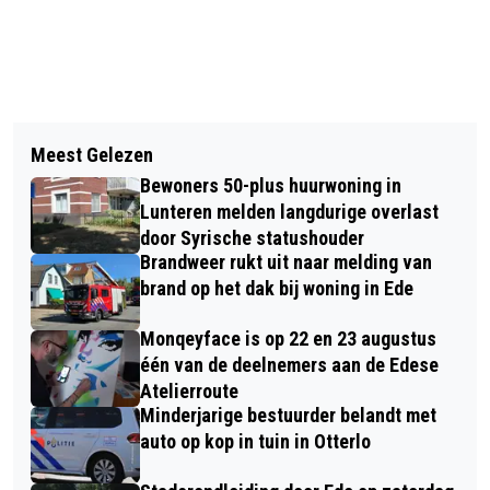
Vorig artikel
Volgend artikel
BEURSUITREIKING BEELDPROJECTEN
Meest Gelezen
BELEEF HET FOOD & FUN STREET
MET IMPACT OP DE NATUUR
Bewoners 50-plus huurwoning in
FESTIVAL IN EDE OP ZATERDAG 25
Lunteren melden langdurige overlast
JULI 2025
door Syrische statushouder
Brandweer rukt uit naar melding van
brand op het dak bij woning in Ede
Monqeyface is op 22 en 23 augustus
één van de deelnemers aan de Edese
Atelierroute
Minderjarige bestuurder belandt met
auto op kop in tuin in Otterlo