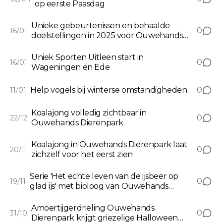
op eerste Paasdag
Unieke gebeurtenissen en behaalde
0
16/01
doelstellingen in 2025 voor Ouwehands
Dierenpark
Uniek Sporten Uitleen start in
0
16/01
Wageningen en Ede
Help vogels bij winterse omstandigheden
0
11/01
Koalajong volledig zichtbaar in
0
22/12
Ouwehands Dierenpark
Koalajong in Ouwehands Dierenpark laat
0
20/11
zichzelf voor het eerst zien
Serie 'Het echte leven van de ijsbeer op
0
19/11
glad ijs' met bioloog van Ouwehands
Dierenpark
Amoertijgerdrieling Ouwehands
0
31/10
Dierenpark krijgt griezelige Halloween