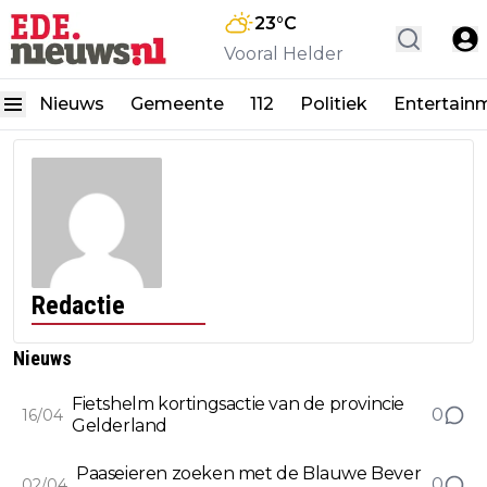
23
°C
Vooral Helder
Nieuws
Gemeente
112
Politiek
Entertain
Redactie
Nieuws
Fietshelm kortingsactie van de provincie
0
16/04
Gelderland
Paaseieren zoeken met de Blauwe Bever
0
02/04