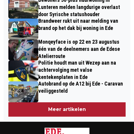
VAKANTIEGANGERS IN GELDERLAND
GIDSEN VAN HET IVN, AFDELING EDE
Lunteren melden langdurige overlast
door Syrische statushouder
Brandweer rukt uit naar melding van
brand op het dak bij woning in Ede
Monqeyface is op 22 en 23 augustus
één van de deelnemers aan de Edese
Atelierroute
Politie houdt man uit Wezep aan na
achtervolging met valse
kentekenplaten in Ede
Autobrand op de A12 bij Ede - Caravan
veiliggesteld
Meer artikelen