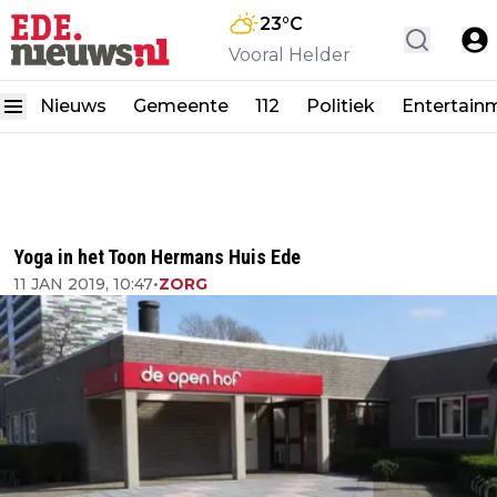
23
°C
Vooral Helder
Nieuws
Gemeente
112
Politiek
Entertain
Yoga in het Toon Hermans Huis Ede
11 JAN 2019, 10:47
•
ZORG