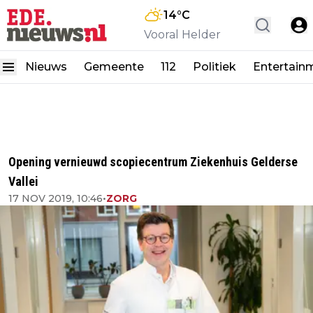
14
°C
Vooral Helder
Nieuws
Gemeente
112
Politiek
Entertain
Opening vernieuwd scopiecentrum Ziekenhuis Gelderse
Vallei
17 NOV 2019, 10:46
•
ZORG