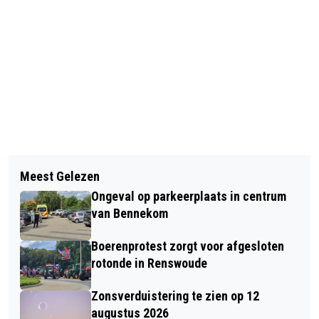
Vorig artikel
Volgend artikel
WEER WATERLEIDINGBREUK IN EDE
Meest Gelezen
APPELVINK OP DE VOEDERTAFEL
Ongeval op parkeerplaats in centrum
van Bennekom
Boerenprotest zorgt voor afgesloten
rotonde in Renswoude
Zonsverduistering te zien op 12
augustus 2026