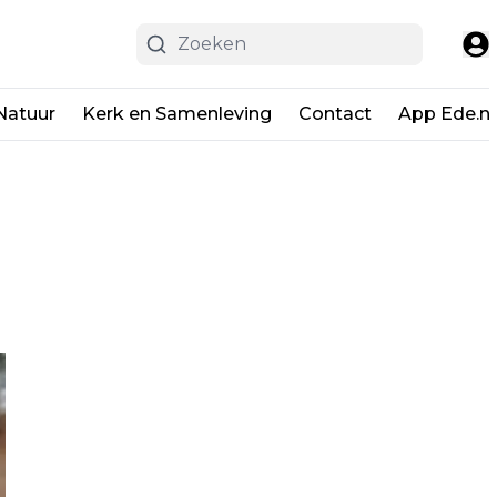
Natuur
Kerk en Samenleving
Contact
App Ede.ni