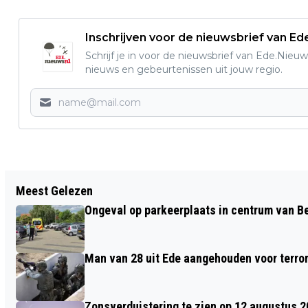
Inschrijven voor de nieuwsbrief van E
Schrijf je in voor de nieuwsbrief van Ede.Nieuw
nieuws en gebeurtenissen uit jouw regio.
Vorig artikel
Meest Gelezen
EDE GAAT ‘SOCIALE CORONACRISIS’
Ongeval op parkeerplaats in centrum van 
BESTRIJDEN
Man van 28 uit Ede aangehouden voor terro
Zonsverduistering te zien op 12 augustus 