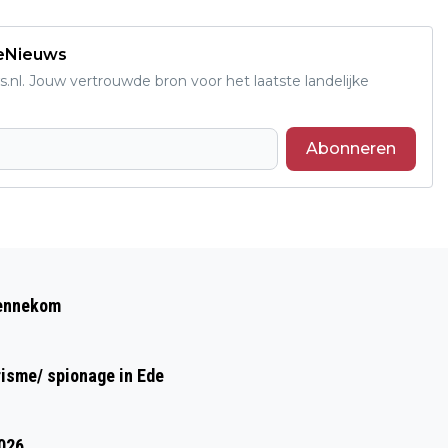
deNieuws
s.nl. Jouw vertrouwde bron voor het laatste landelijke
Abonneren
Volgend artikel
ALLE SCHOLEN VAN CNS EDE OPENEN
Bennekom
DIGITAAL HUN DEUREN
risme/ spionage in Ede
2026