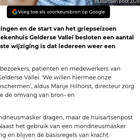
Huisartsen post ZGV
Voeg toe als voorkeursbron op Google
ingen en de start van het griepseizoen
ekenhuis Gelderse Vallei besloten een aantal
ste wijziging is dat iedereen weer een
 bezoekers, patiënten en medewerkers van
elderse Vallei. ‘We willen hiermee onze
hermen’, aldus Marije Hilhorst, directeur zorg
 we de omvang van bron- en
ndneusmasker dragen, maar de huisartsenpost
r. Naast het gebruik van een mondneusmasker
ng en blijven de basisregels van kracht.