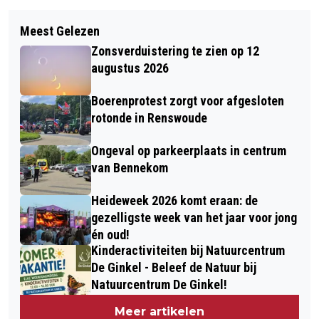
Volgend artikel
PITTIGE WEDSTRIJDEN VOOR BEIDE
Meest Gelezen
ALLE DAMESTEAMS VAN DOK WINNEN
TEAMS VAN TWEEVV
Zonsverduistering te zien op 12
EEN MEDAILLE IN DIDAM
augustus 2026
Boerenprotest zorgt voor afgesloten
rotonde in Renswoude
Ongeval op parkeerplaats in centrum
van Bennekom
Heideweek 2026 komt eraan: de
gezelligste week van het jaar voor jong
én oud!
Kinderactiviteiten bij Natuurcentrum
De Ginkel - Beleef de Natuur bij
Natuurcentrum De Ginkel!
Meer artikelen