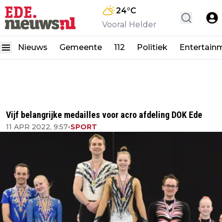
24
°C
Vooral Helder
Nieuws
Gemeente
112
Politiek
Entertain
Vijf belangrijke medailles voor acro afdeling DOK Ede
11 APR 2022, 9:57
•
SPORT