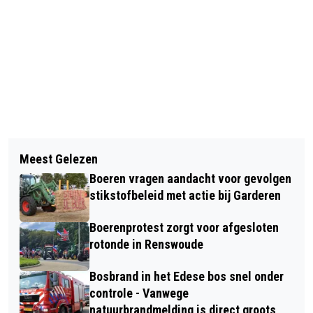
Vorig artikel
Volgend artikel
HISTORISCHE EK-PRESTATIE VAN
Meest Gelezen
TOP 2000 PERCUSSION EXPERIENCE
PADELLERS KELTENWOUD
Boeren vragen aandacht voor gevolgen
VAN KNA LUNTEREN
stikstofbeleid met actie bij Garderen
Boerenprotest zorgt voor afgesloten
rotonde in Renswoude
Bosbrand in het Edese bos snel onder
controle - Vanwege
natuurbrandmelding is direct groots