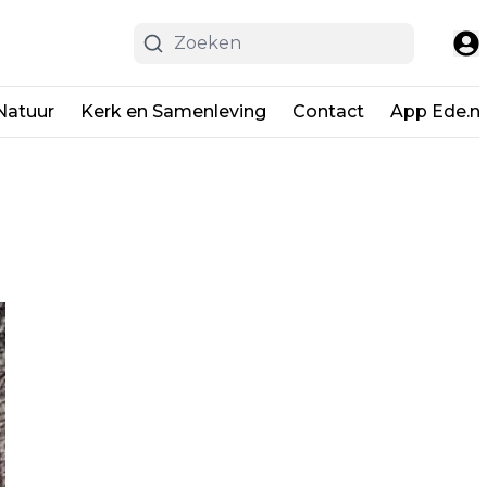
Natuur
Kerk en Samenleving
Contact
App Ede.ni