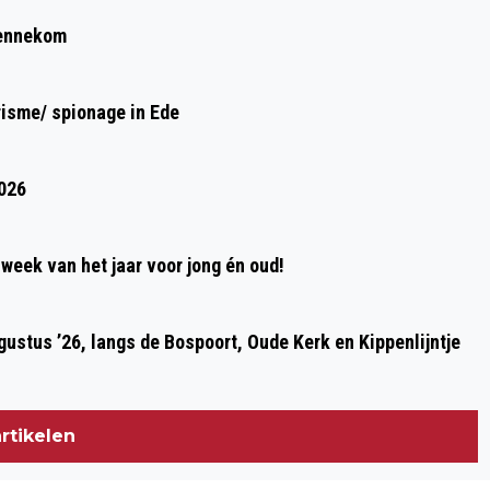
THUISZORGMEDEWERKER VILENTE
Bennekom
WORDT PLANETREE KANJER
risme/ spionage in Ede
2026
week van het jaar voor jong én oud!
ustus ’26, langs de Bospoort, Oude Kerk en Kippenlijntje
rtikelen