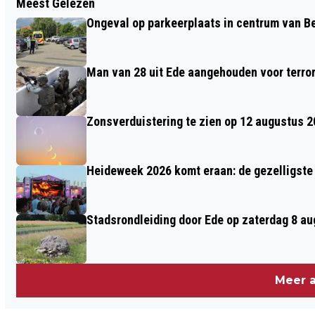
Meest Gelezen
MELDING VAN SCHIETPARTIJ BIJ DE
Ongeval op parkeerplaats in centrum van 
KELVINSTRAAT IN EDE
Man van 28 uit Ede aangehouden voor terro
Zonsverduistering te zien op 12 augustus 
Heideweek 2026 komt eraan: de gezelligste 
Stadsrondleiding door Ede op zaterdag 8 aug
Meer a