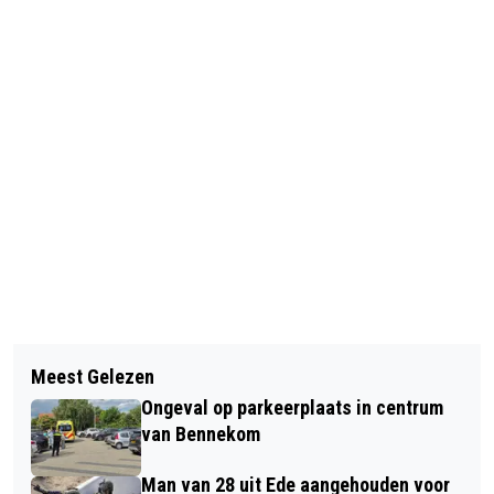
Vorig artikel
Volgend artikel
AIRBORNE HERDENKINGEN
Meest Gelezen
DEFINITIEVE VERGUNNING VOOR
AANGEPAST WEGENS OVERLIJDEN
Ongeval op parkeerplaats in centrum
ZONNEVELD SCHAMPSTEEG
QUEEN ELIZABETH
van Bennekom
Man van 28 uit Ede aangehouden voor