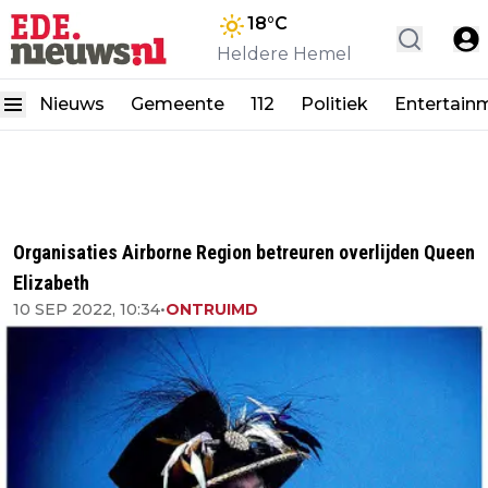
18
°C
Heldere Hemel
Nieuws
Gemeente
112
Politiek
Entertain
Organisaties Airborne Region betreuren overlijden Queen
Elizabeth
10 SEP 2022, 10:34
•
ONTRUIMD