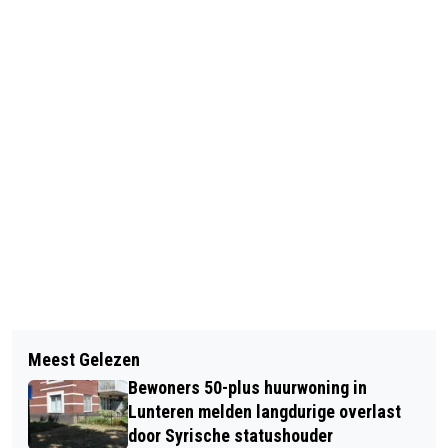
Vorig artikel
Volgend artikel
HUGO WISSE IS VOORLEESKAMPIOEN
Meest Gelezen
RENÉ MIOCH: FILMS & STERREN IN
VAN DE PROVINCIE GELDERLAND
Bewoners 50-plus huurwoning in
HET THEATER
Lunteren melden langdurige overlast
door Syrische statushouder