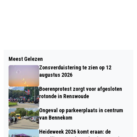
Vorig artikel
Volgend artikel
OPENING WATERTAPPUNT BIJ
Meest Gelezen
BEKLIM DE TOREN VAN DE OUDE KERK
HEIDEBLOEMPJE TIJDENS
Zonsverduistering te zien op 12
IN EDE EN GENIET VAN HET UITZICHT
BUITENSPEELDAG
augustus 2026
EN HET CARILLON
Boerenprotest zorgt voor afgesloten
rotonde in Renswoude
Ongeval op parkeerplaats in centrum
van Bennekom
Heideweek 2026 komt eraan: de