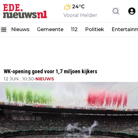
24
°C
Vooral Helder
Nieuws
Gemeente
112
Politiek
Entertain
WK-opening goed voor 1,7 miljoen kijkers
12 JUN , 10:30
•
NIEUWS