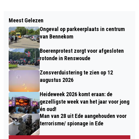
Vorig artikel
Volgend artikel
BURGEMEESTER VERHULST IS VOOR
Meest Gelezen
CLAIR OBSCUR: CLASSIC MEETS
GEDEELTELIJK VUURWERKVERBOD IN
Ongeval op parkeerplaats in centrum
METAL
EDE
van Bennekom
Boerenprotest zorgt voor afgesloten
rotonde in Renswoude
Zonsverduistering te zien op 12
augustus 2026
Heideweek 2026 komt eraan: de
gezelligste week van het jaar voor jong
én oud!
Man van 28 uit Ede aangehouden voor
terrorisme/ spionage in Ede