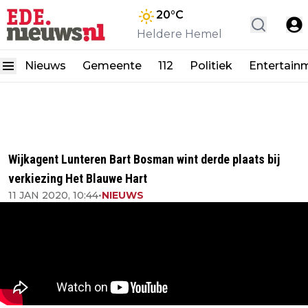
20
°C
Heldere Hemel
Nieuws
Gemeente
112
Politiek
Entertain
Wijkagent Lunteren Bart Bosman wint derde plaats bij
verkiezing Het Blauwe Hart
11 JAN 2020, 10:44
•
NIEUWS