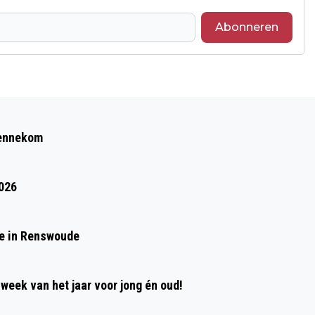
Abonneren
Volgend artikel
DE GLASVEZELBUS LEERT KINDEREN
Bennekom
VAN EDESE BASISSCHOLEN ALLES OVER
GLASVEZELINTERNET
2026
de in Renswoude
week van het jaar voor jong én oud!