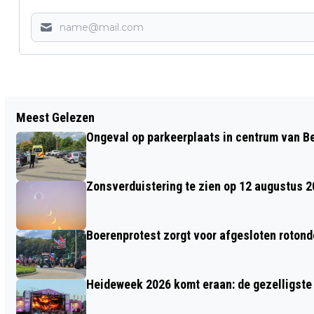
Vorig artikel
Meest Gelezen
EDE GEEFT RICHTING AAN GROEI MET
Ongeval op parkeerplaats in centrum van 
OMGEVINGSVISIE
Zonsverduistering te zien op 12 augustus 
Boerenprotest zorgt voor afgesloten roton
Heideweek 2026 komt eraan: de gezelligste 