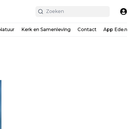
Natuur
Kerk en Samenleving
Contact
App Ede.ni