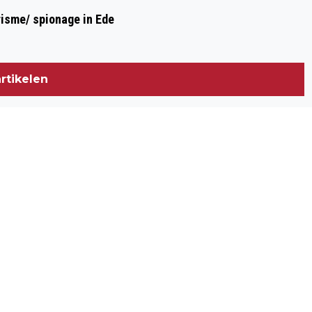
risme/ spionage in Ede
rtikelen