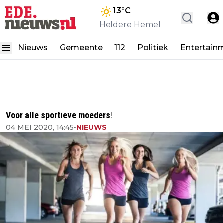
13
°C
Heldere Hemel
Nieuws
Gemeente
112
Politiek
Entertain
Voor alle sportieve moeders!
04 MEI 2020, 14:45
•
NIEUWS