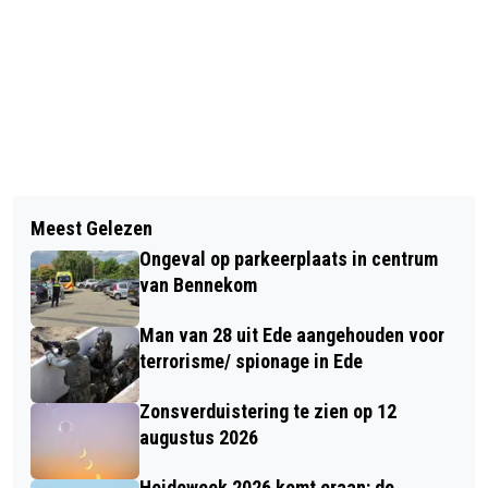
Vorig artikel
Volgend artikel
DODENTAL CORONAVIRUS IN
Meest Gelezen
BESTELBUS BELANDT OP ZIJN KANT
NEDERLAND STIJGT MET 26 TOT 5082
Ongeval op parkeerplaats in centrum
IN HARSKAMP
van Bennekom
Man van 28 uit Ede aangehouden voor
terrorisme/ spionage in Ede
Zonsverduistering te zien op 12
augustus 2026
Heideweek 2026 komt eraan: de