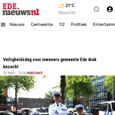
21
°C
Bewolkt
Nieuws
Gemeente
112
Politiek
Entertain
Veiligheidsdag voor inwoners gemeente Ede druk
bezocht
31 MEI , 11:14
•
NIEUWS