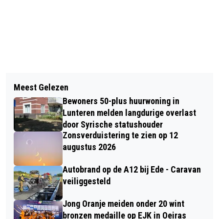
Vorig artikel
Volgend artikel
JAN HILGERSPENNING VOOR HET
Meest Gelezen
MOTORRIJDER BOTST ACHTER OP
BESTUUR WANDELSPORTVERENIGING
Bewoners 50-plus huurwoning in
PERSONENAUTO IN BENNEKOM –
BLAUW-WIT
Lunteren melden langdurige overlast
TWEE GEWONDEN NAAR HET
door Syrische statushouder
Zonsverduistering te zien op 12
ZIEKENHUIS
augustus 2026
Autobrand op de A12 bij Ede - Caravan
veiliggesteld
Jong Oranje meiden onder 20 wint
bronzen medaille op EJK in Oeiras