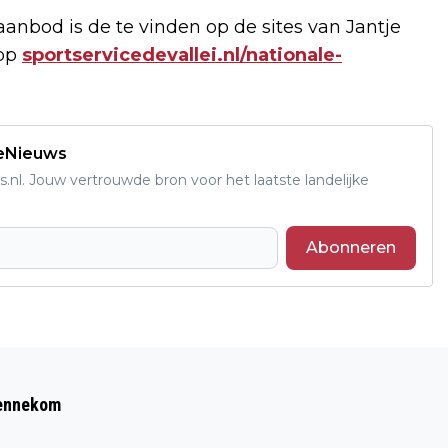
aanbod is de te vinden op de sites van Jantje
 op
sportservicedevallei.nl/nationale-
deNieuws
s.nl. Jouw vertrouwde bron voor het laatste landelijke
Abonneren
Volgend artikel
WIE VERBINDT BOEREN EN BURGERS EN
Bennekom
VERDIENT EEN WAARDE-RING?