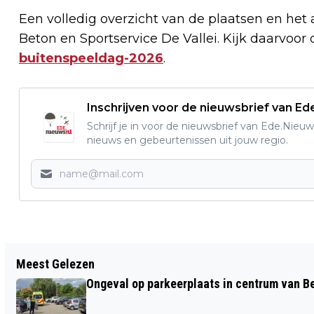
Een volledig overzicht van de plaatsen en het 
Beton en Sportservice De Vallei. Kijk daarvoor
buitenspeeldag-2026
.
Inschrijven voor de nieuwsbrief van E
Schrijf je in voor de nieuwsbrief van Ede.Nieuw
nieuws en gebeurtenissen uit jouw regio.
Vorig artikel
Meest Gelezen
OP REIS MET DE NIEUWE OV-PAS
Ongeval op parkeerplaats in centrum van 