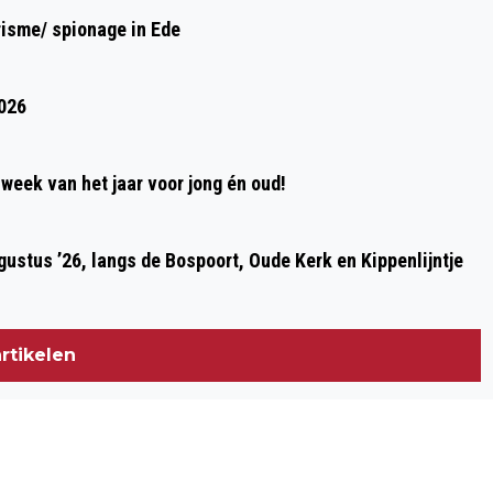
NOMINEER NU JOUW KANDIDAAT!
risme/ spionage in Ede
2026
week van het jaar voor jong én oud!
ustus ’26, langs de Bospoort, Oude Kerk en Kippenlijntje
rtikelen