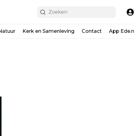
Natuur
Kerk en Samenleving
Contact
App Ede.ni