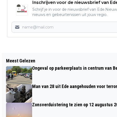
Inschrijven voor de nieuwsbrief van E
Schrijf je in voor de nieuwsbrief van Ede.Nieuw
nieuws en gebeurtenissen uit jouw regio.
Vorig artikel
Meest Gelezen
ZWARTE SPECHT LAAT ZICH ZIEN IN
Ongeval op parkeerplaats in centrum van 
BOOMTOP
Man van 28 uit Ede aangehouden voor terro
Zonsverduistering te zien op 12 augustus 