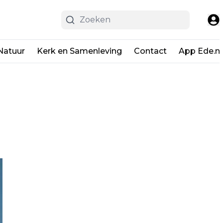
Natuur
Kerk en Samenleving
Contact
App Ede.ni