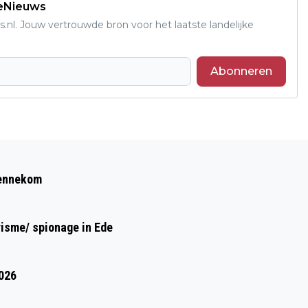
deNieuws
s.nl. Jouw vertrouwde bron voor het laatste landelijke
Abonneren
Volgend artikel
ENERGIE-ARMOEDE OVER HET HOOFD
Bennekom
GEZIEN IN ENERGIEBELEID
risme/ spionage in Ede
2026