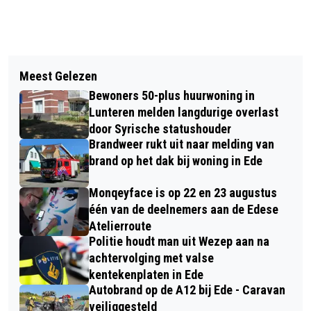
Vorig artikel
Volgend artikel
CEES ROELOFSEN EN JOUKE OTSE
Meest Gelezen
ONGEVAL OP DR. W. DREESLAAN
BENOEMD TOT LID IN DE ORDE VAN
Bewoners 50-plus huurwoning in
VEROORZAAKT VERKEERSHINDER
ORANJE-NASSAU
Lunteren melden langdurige overlast
door Syrische statushouder
Brandweer rukt uit naar melding van
brand op het dak bij woning in Ede
Monqeyface is op 22 en 23 augustus
één van de deelnemers aan de Edese
Atelierroute
Politie houdt man uit Wezep aan na
achtervolging met valse
kentekenplaten in Ede
Autobrand op de A12 bij Ede - Caravan
veiliggesteld