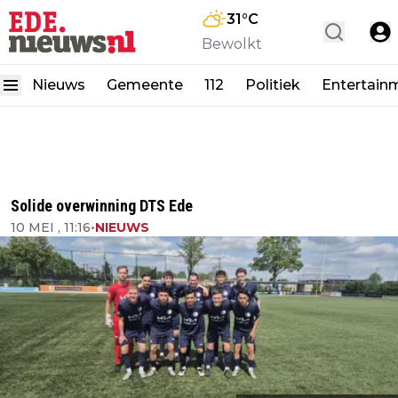
31
°C
Bewolkt
Nieuws
Gemeente
112
Politiek
Entertain
Solide overwinning DTS Ede
10 MEI , 11:16
•
NIEUWS