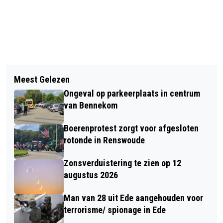
Vorig artikel
Volgend artikel
BRIEVENBUS POSTNL OPGEBLAZEN IN
Meest Gelezen
GELDERLAND: 1 MILJOEN BOMEN EN
EDE
Ongeval op parkeerplaats in centrum
1700 HECTARE NIEUW BOS ERBIJ
van Bennekom
Boerenprotest zorgt voor afgesloten
rotonde in Renswoude
Zonsverduistering te zien op 12
augustus 2026
Man van 28 uit Ede aangehouden voor
terrorisme/ spionage in Ede