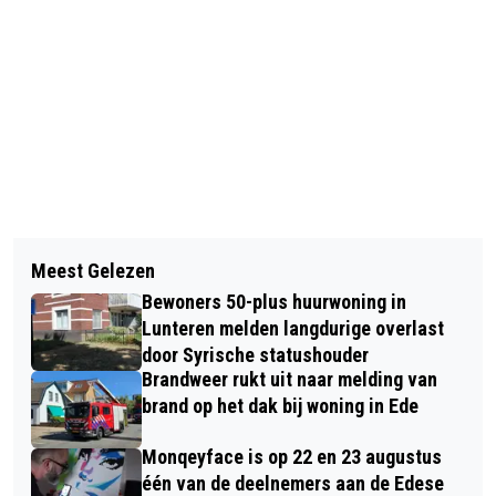
Vorig artikel
Volgend artikel
STERKE WAARDERING VOOR
Meest Gelezen
ZIEKENHUIS GELDERSE VALLEI BIEDT
ONDERWIJS EN LEERKRACHTEN OP
Bewoners 50-plus huurwoning in
LEEFSTIJLCONSULT NU OOK AAN IN
J.H. DONNERSCHOOL
Lunteren melden langdurige overlast
VEENENDAAL
door Syrische statushouder
Brandweer rukt uit naar melding van
brand op het dak bij woning in Ede
Monqeyface is op 22 en 23 augustus
één van de deelnemers aan de Edese