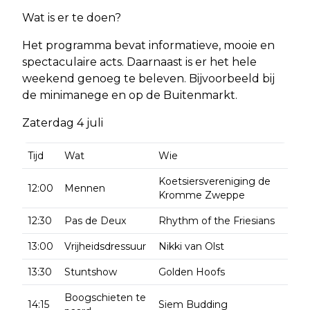
Wat is er te doen?
Het programma bevat informatieve, mooie en
spectaculaire acts. Daarnaast is er het hele
weekend genoeg te beleven. Bijvoorbeeld bij
de minimanege en op de Buitenmarkt.
Zaterdag 4 juli
Tijd
Wat
Wie
Koetsiersvereniging de
12:00
Mennen
Kromme Zweppe
12:30
Pas de Deux
Rhythm of the Friesians
13:00
Vrijheidsdressuur
Nikki van Olst
13:30
Stuntshow
Golden Hoofs
Boogschieten te
14:15
Siem Budding