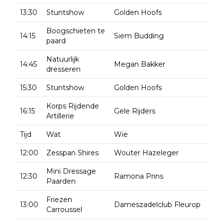
13:30
Stuntshow
Golden Hoofs
Boogschieten te
14:15
Siem Budding
paard
Natuurlijk
14:45
Megan Bakker
dresseren
15:30
Stuntshow
Golden Hoofs
Korps Rijdende
16:15
Gele Rijders
Artillerie
Tijd
Wat
Wie
12:00
Zesspan Shires
Wouter Hazeleger
Mini Dressage
12:30
Ramona Prins
Paarden
Friezen
13:00
Dameszadelclub Fleurop
Carroussel