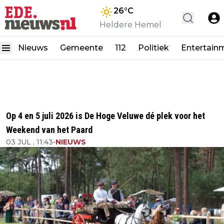
26
°C
Heldere Hemel
Nieuws
Gemeente
112
Politiek
Entertain
Op 4 en 5 juli 2026 is De Hoge Veluwe dé plek voor het
Weekend van het Paard
03 JUL , 11:43
•
NIEUWS