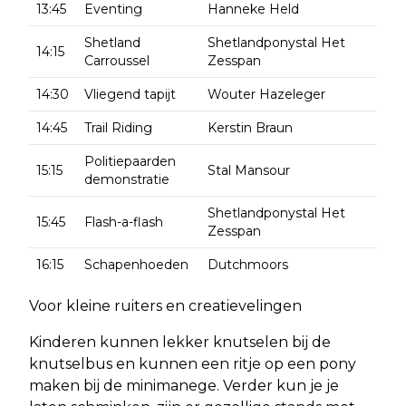
13:45
Eventing
Hanneke Held
Shetland
Shetlandponystal Het
14:15
Carroussel
Zesspan
14:30
Vliegend tapijt
Wouter Hazeleger
14:45
Trail Riding
Kerstin Braun
Politiepaarden
15:15
Stal Mansour
demonstratie
Shetlandponystal Het
15:45
Flash-a-flash
Zesspan
16:15
Schapenhoeden
Dutchmoors
Voor kleine ruiters en creatievelingen
Kinderen kunnen lekker knutselen bij de
knutselbus en kunnen een ritje op een pony
maken bij de minimanege. Verder kun je je