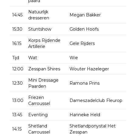
paard
Natuurlijk
14:45
Megan Bakker
dresseren
15:30
Stuntshow
Golden Hoofs
Korps Rijdende
16:15
Gele Rijders
Artillerie
Tijd
Wat
Wie
12:00
Zesspan Shires
Wouter Hazeleger
Mini Dressage
12:30
Ramona Prins
Paarden
Friezen
13:00
Dameszadelclub Fleurop
Carroussel
13:45
Eventing
Hanneke Held
Shetland
Shetlandponystal Het
14:15
Carroussel
Zesspan