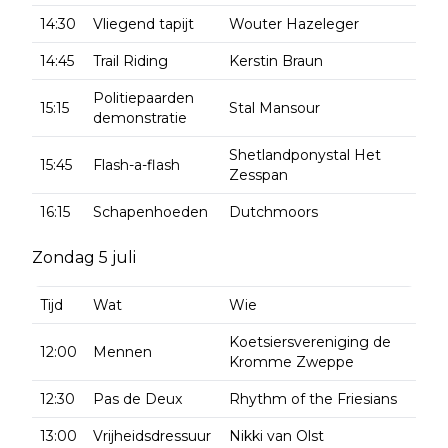
14:30
Vliegend tapijt
Wouter Hazeleger
14:45
Trail Riding
Kerstin Braun
Politiepaarden
15:15
Stal Mansour
demonstratie
Shetlandponystal Het
15:45
Flash-a-flash
Zesspan
16:15
Schapenhoeden
Dutchmoors
Zondag 5 juli
Tijd
Wat
Wie
Koetsiersvereniging de
12:00
Mennen
Kromme Zweppe
12:30
Pas de Deux
Rhythm of the Friesians
13:00
Vrijheidsdressuur
Nikki van Olst