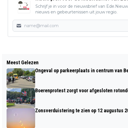
Schrijf je in voor de nieuwsbrief van Ede.Nieuw
nieuws en gebeurtenissen uit jouw regio.
Vorig artikel
Meest Gelezen
DUITSE OLDTIMER TIJDENS HET RIJDEN
Ongeval op parkeerplaats in centrum van 
IN BRAND GERAAKT OP DE A30 -
BRANDWEER LUNTEREN BLUST HET
Boerenprotest zorgt voor afgesloten roton
VUUR
Zonsverduistering te zien op 12 augustus 