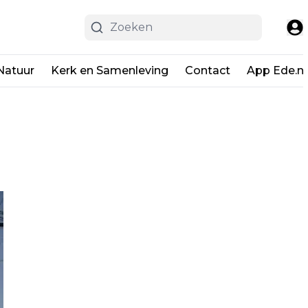
Natuur
Kerk en Samenleving
Contact
App Ede.ni