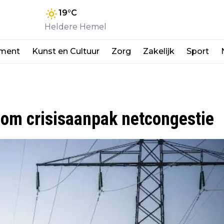
19
°C
Heldere Hemel
nment
Kunst en Cultuur
Zorg
Zakelijk
Sport
om crisisaanpak netcongestie