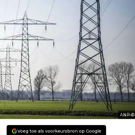
ANP ©
Voeg toe als voorkeursbron op Google