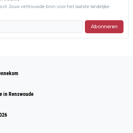
s.nl. Jouw vertrouwde bron voor het laatste landelijke
Abonneren
Volgend artikel
ALLEENSTAANDE AOW'ERS KRIJGEN 20
Bennekom
PROCENT MEER VAKANTIEGELD IN 2026
de in Renswoude
2026