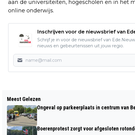
aan de universiteiten, hogescholen en in het
online onderwijs.
Inschrijven voor de nieuwsbrief van E
Schrijf je in voor de nieuwsbrief van Ede.Nieuw
nieuws en gebeurtenissen uit jouw regio.
Vorig artikel
Meest Gelezen
CBR WIL DAT TWEE RIJSCHOLEN
Ongeval op parkeerplaats in centrum van 
BEPALEN OF IEMAND MAG AFRIJDEN
Boerenprotest zorgt voor afgesloten roton