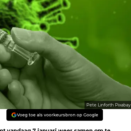
Pete Linforth Pixabay
Voeg toe als voorkeursbron op Google
t vandaag 7 januari weer samen om te