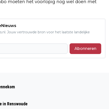
 mbo moeten het voorlopig nog wel doen met
deNieuws
s.nl. Jouw vertrouwde bron voor het laatste landelijke
Abonneren
Volgend artikel
MET DE ALLERBESTE WENSEN VOOR
Bennekom
HET JAAR 2022
de in Renswoude