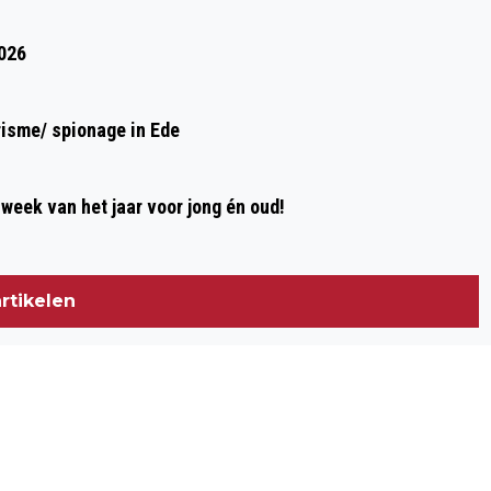
2026
risme/ spionage in Ede
week van het jaar voor jong én oud!
rtikelen