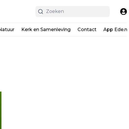
Natuur
Kerk en Samenleving
Contact
App Ede.ni