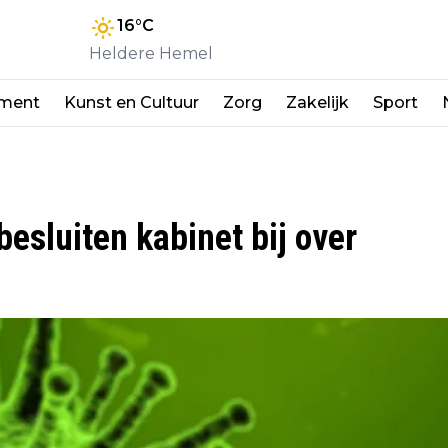
16
°C
Heldere Hemel
nment
Kunst en Cultuur
Zorg
Zakelijk
Sport
esluiten kabinet bij over