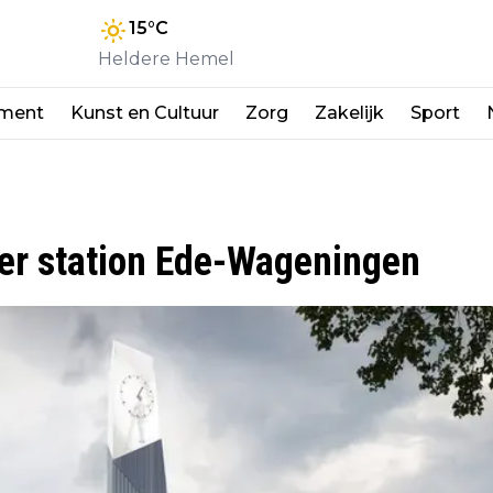
15
°C
Heldere Hemel
nment
Kunst en Cultuur
Zorg
Zakelijk
Sport
er station Ede-Wageningen