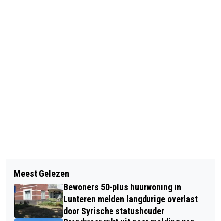
Vorig artikel
Volgend artikel
DUTCH LADIES ORCHESTRA
Meest Gelezen
POLITIE VALT DRUGSLAB BINNEN IN
PRESENTEERT: THINK GIRL POWER
Bewoners 50-plus huurwoning in
LUNTEREN
Lunteren melden langdurige overlast
door Syrische statushouder