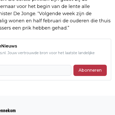
ernaar voor het begin van de lente alle
ister De Jonge. “Volgende week zijn de
lig wonen en half februari de ouderen die thuis
ssers een prik hebben gehad.”
deNieuws
s.nl. Jouw vertrouwde bron voor het laatste landelijke
Abonneren
Volgend artikel
EDE OPNIEUW IN TOP 3 VAN MINSTE
Bennekom
SCHOOLVERLATERS