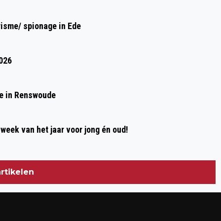
risme/ spionage in Ede
2026
de in Renswoude
week van het jaar voor jong én oud!
rtikelen