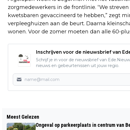
zorgmedewerkers in de frontlinie. “We streven 
kwetsbaren gevaccineerd te hebben,” zegt min
verpleeghuizen aan de beurt. Daarna kleinscha
wonen. Voor de zomer moeten dan alle 60-plu
Inschrijven voor de nieuwsbrief van E
Schrijf je in voor de nieuwsbrief van Ede.Nieuw
nieuws en gebeurtenissen uit jouw regio.
Vorig artikel
Meest Gelezen
WOLVENFAMILIE FLOREERT OP DE
Ongeval op parkeerplaats in centrum van 
VELUWE