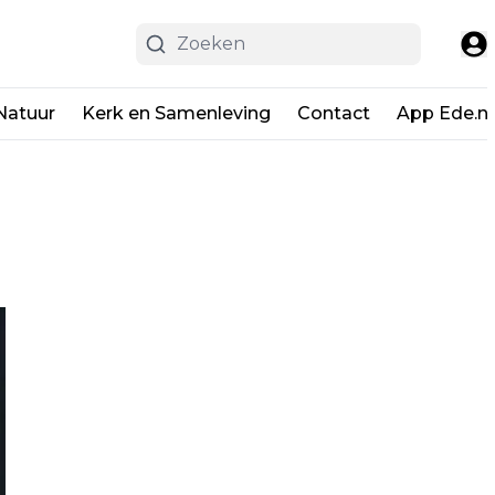
Natuur
Kerk en Samenleving
Contact
App Ede.ni