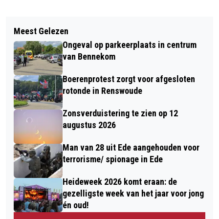
Vorig artikel
Volgend artikel
HENNIE ROORDA IS KANDIDAAT-
Meest Gelezen
KOM GENIETEN OP LANDGOED
GEDEPUTEERDE GROENLINKS IN
Ongeval op parkeerplaats in centrum
KERNHEM EN LOOP MEE MET DE
GELDERLAND
van Bennekom
RONDLEIDERS ST. RECREATIE
Boerenprotest zorgt voor afgesloten
VELUWE-VALLEI
rotonde in Renswoude
Zonsverduistering te zien op 12
augustus 2026
Man van 28 uit Ede aangehouden voor
terrorisme/ spionage in Ede
Heideweek 2026 komt eraan: de
gezelligste week van het jaar voor jong
én oud!