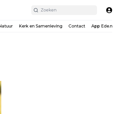
Natuur
Kerk en Samenleving
Contact
App Ede.ni