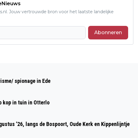
deNieuws
s.nl. Jouw vertrouwde bron voor het laatste landelijke
Abonneren
Volgend artikel
DE VELDER LIVE
risme/ spionage in Ede
kop in tuin in Otterlo
ustus ’26, langs de Bospoort, Oude Kerk en Kippenlijntje