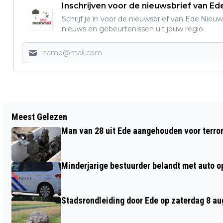
Inschrijven voor de nieuwsbrief van E
Schrijf je in voor de nieuwsbrief van Ede.Nieuw
nieuws en gebeurtenissen uit jouw regio.
Vorig artikel
Meest Gelezen
64% NEDERLANDERS MAAKT ZICH
Man van 28 uit Ede aangehouden voor terro
ZORGEN OM STIJGENDE ZORGPREMIE
Minderjarige bestuurder belandt met auto op 
Stadsrondleiding door Ede op zaterdag 8 aug