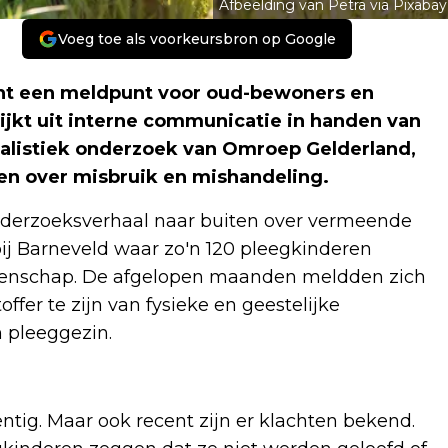
Afbeelding van Petra via Pixabay
Voeg toe als voorkeursbron op Google
nt een meldpunt voor oud-bewoners en
jkt uit interne communicatie in handen van
nalistiek onderzoek van Omroep Gelderland,
len over misbruik en mishandeling.
derzoeksverhaal naar buiten over vermeende
ij Barneveld waar zo'n 120 pleegkinderen
enschap. De afgelopen maanden meldden zich
ffer te zijn van fysieke en geestelijke
 pleeggezin.
ntig. Maar ook recent zijn er klachten bekend.