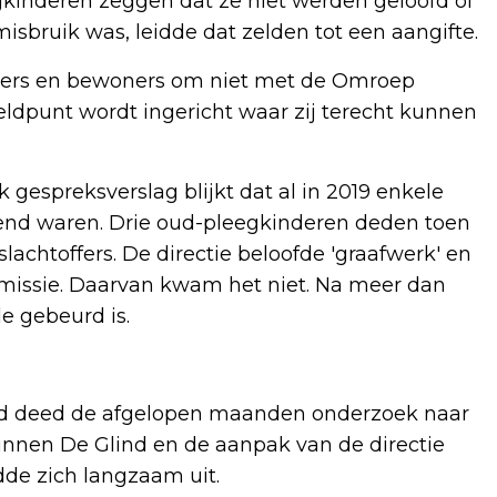
gkinderen zeggen dat ze niet werden geloofd of
misbruik was, leidde dat zelden tot een aangifte.
rkers en bewoners om niet met de Omroep
eldpunt wordt ingericht waar zij terecht kunnen
k gespreksverslag blijkt dat al in 2019 enkele
ekend waren. Drie oud-pleegkinderen deden toen
lachtoffers. De directie beloofde 'graafwerk' en
issie. Daarvan kwam het niet. Na meer dan
de gebeurd is.
nd deed de afgelopen maanden onderzoek naar
nnen De Glind en de aanpak van de directie
dde zich langzaam uit.